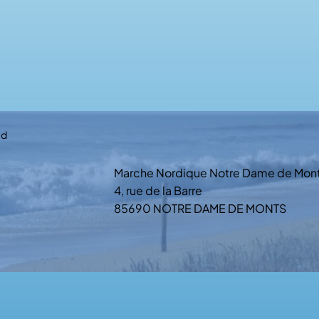
ed
Marche Nordique Notre Dame de Mon
4, rue de la Barre
85690 NOTRE DAME DE MONTS