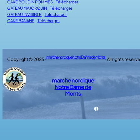
CAKE BOUDIN POMMES
Télécharger
GATEAU MAJORQUIN
Télécharger
GATEAU INVISIBLE
Télécharger
CAKE BANANE
Télécharger
marche nordique Notre Dame de Monts
Copyright © 2025 ·
· All rights reserv
marche nordique
Notre Dame de
Monts
Facebook